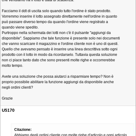
che vendiamo ha il lotto e data di scadenza.
Facciamo il ddt di uscita solo quando tutto l'ordine è stato prodotto.
Vorremmo inserire il lotto assegnato direttamente nell'ordine in quanto
può passare diverso tempo da quando l'ordine viene registrato a
quando viene spedito.
Purtroppo nella schermata dei lotti non c'è il pulsante "aggiungi da
disponibile". Sappiamo che tale funzione è presente solo nei documenti
che vanno scaricare il magazzino e l'ordine cliente non è uno di questi.
Quello che avevamo pensato è inserire una linea descrittiva sotto ogni
prodotto con il lotto in modo da ricordarselo. Tuttavia questa soluzione
non ci piace tanto dato che sono presenti molte righe e occorrerebbe
molto tempo.
Avete una soluzione che possa aiutarci a risparmiare tempo? Non è
proprio possibile abilitare la funzione aggiungi da disponibile anche
negli ordini clienti?
Grazie
U5170
Citazione:
Abbiamo degli ordini cliente con molte righe d'articolo e ogni articolo