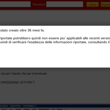
Password:
stato creato oltre 36 mesi fa.
riportate potrebbero quindi non essere piu' applicabili alle recenti versi
uindi di verificare l'esattezza delle informazioni riportate, consultando
stionale Ready Pro
>
Logistica, lotti e matricole, picking, corrieri e tracking
>
Distinte di sped
dizione Vettori
 sia per l'utente che per il terminale.
DI SPEDIZIONE VETTORI ?