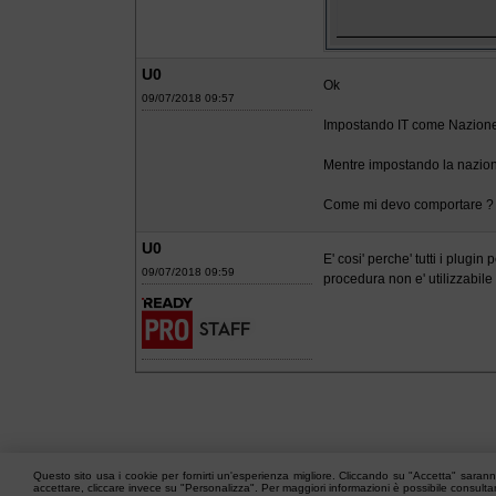
U0
Ok
09/07/2018 09:57
Impostando IT come Nazione 
Mentre impostando la nazion
Come mi devo comportare ?
U0
E' cosi' perche' tutti i plugi
09/07/2018 09:59
procedura non e' utilizzabile
Questo sito usa i cookie per fornirti un'esperienza migliore. Cliccando su "Accetta" saranno
accettare, cliccare invece su "Personalizza". Per maggiori informazioni è possibile consult