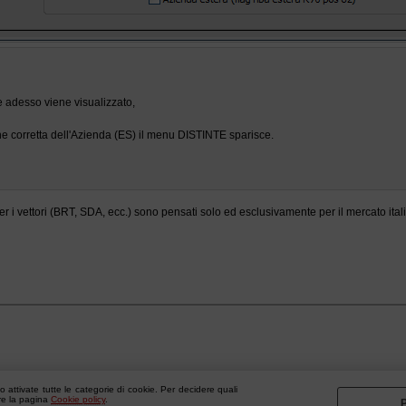
adesso viene visualizzato,
e corretta dell'Azienda (ES) il menu DISTINTE sparisce.
n per i vettori (BRT, SDA, ecc.) sono pensati solo ed esclusivamente per il mercato it
 attivate tutte le categorie di cookie. Per decidere quali
are la pagina
Cookie policy
.
P