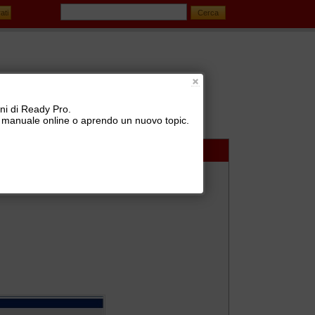
oni di Ready Pro.
 il manuale online o aprendo un nuovo topic.
izione vettori (BRT, SDA, TNT, UPS, GLS, ...)