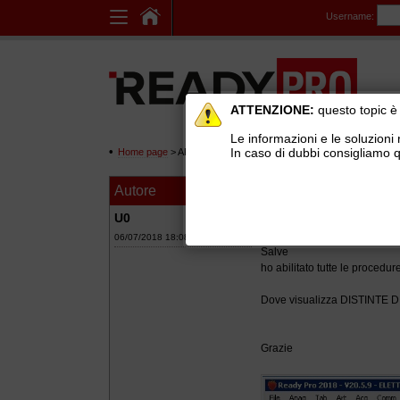
Username:
ATTENZIONE:
questo topic è 
Le informazioni e le soluzioni 
In caso di dubbi consigliamo q
Home page
> AREE DI SUPPORTO TECNICO GRATUITO
>
Ge
Autore
Messaggio
Menu Distinte Spe
U0
06/07/2018 18:08
Salve
ho abilitato tutte le procedure
Dove visualizza DISTINTE 
Grazie