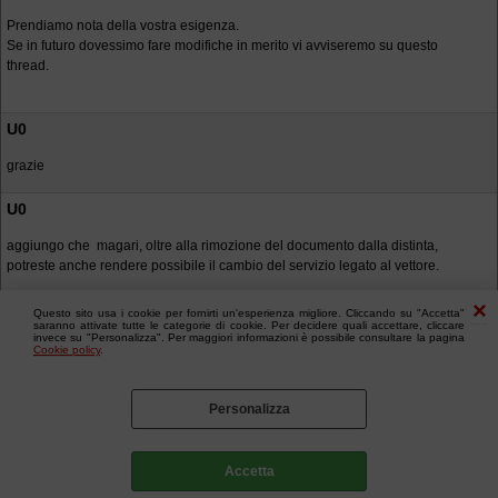
Prendiamo nota della vostra esigenza.
Se in futuro dovessimo fare modifiche in merito vi avviseremo su questo
thread.
U0
grazie
U0
aggiungo che magari, oltre alla rimozione del documento dalla distinta,
potreste anche rendere possibile il cambio del servizio legato al vettore.
Questo sito usa i cookie per fornirti un'esperienza migliore. Cliccando su "Accetta"
saranno attivate tutte le categorie di cookie. Per decidere quali accettare, cliccare
invece su "Personalizza". Per maggiori informazioni è possibile consultare la pagina
Cookie policy
.
Personalizza
Accetta