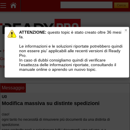
ATTENZIONE:
questo topic è stato creato oltre 36 mesi
fa.
Le informazioni e le soluzioni riportate potrebbero quindi
non essere piu' applicabili alle recenti versioni di Ready
Home page
> AREE DI SUPPORTO TECNICO GRATUITO
>
Pro.
Gestionale Ready Pro
>
Logistica, lotti e matricole, picking, corrieri e
In caso di dubbi consigliamo quindi di verificare
l'esattezza delle informazioni riportate, consultando il
tracking
>
Distinte di spedizione vettori (BRT, SDA, TNT, UPS, GLS, ...)
manuale online o aprendo un nuovo topic.
Messaggio
U0
Modifica massiva su distinte spedizioni
ciao!
ogni tanto ho necessità di rimuovere più documenti da una distinta di
spedizione.