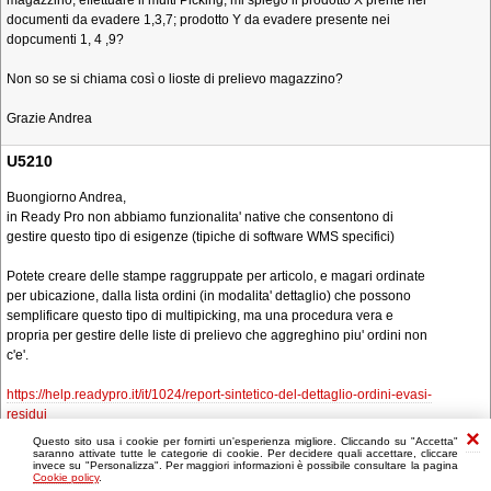
magazzino, effettuare il multi Picking, mi spiego il prodotto X prente nei
documenti da evadere 1,3,7; prodotto Y da evadere presente nei
dopcumenti 1, 4 ,9?
Non so se si chiama così o lioste di prelievo magazzino?
Grazie Andrea
U5210
Buongiorno Andrea,
in Ready Pro non abbiamo funzionalita' native che consentono di
gestire questo tipo di esigenze (tipiche di software WMS specifici)
Potete creare delle stampe raggruppate per articolo, e magari ordinate
per ubicazione, dalla lista ordini (in modalita' dettaglio) che possono
semplificare questo tipo di multipicking, ma una procedura vera e
propria per gestire delle liste di prelievo che aggreghino piu' ordini non
c'e'.
https://help.readypro.it/it/1024/report-sintetico-del-dettaglio-ordini-evasi-
residui
Questo sito usa i cookie per fornirti un'esperienza migliore. Cliccando su "Accetta"
saranno attivate tutte le categorie di cookie. Per decidere quali accettare, cliccare
invece su "Personalizza". Per maggiori informazioni è possibile consultare la pagina
Cookie policy
.