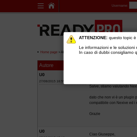
Username:
ATTENZIONE:
questo topic è 
Le informazioni e le soluzioni 
In caso di dubbi consigliamo q
Home page
> AREE DI SUPPORTO TECNICO GRATUITO
>
Ge
Autore
Messaggio
Nexive
U0
27/08/2015 16:55
Salve, stiamo valutando Nex
dato che non vi è un plugin p
compatibile con Nexive ed i r
Grazie
U0
Ciao Giuseppe,