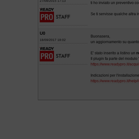
27/08/2015 17:13
ti ho inviato un preventivo con
Se ti servisse qualche altra
U0
Buonasera,
18/09/2017 18:02
un aggiornamento su quanto 
E' stato inserito a listino un
n
Il plugin fa parte del modulo
https://www.readypro.it/acqui
Indicazioni per l'installazion
https://www.readypro.it/help/