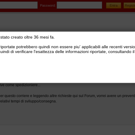
Password:
stato creato oltre 36 mesi fa.
riportate potrebbero quindi non essere piu' applicabili alle recenti versi
uindi di verificare l'esattezza delle informazioni riportate, consultando
stionale Ready Pro
>
Logistica, lotti e matricole, picking, corrieri e tracking
>
Distinte di sped
ive come spedizioniere...
er questo corriere e leggendo altre richieste qui sul Forum, vorrei avere un prevent
elativi tempi di sviluppo/consegna.