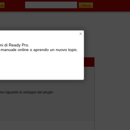
oni di Ready Pro.
 il manuale online o aprendo un nuovo topic.
izione vettori (BRT, SDA, TNT, UPS, GLS, ...)
ivo riguardo lo sviluppo del plugin