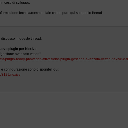
 i costi di sviluppo.
 informazione tecnica/commerciale chiedi pure qui su questo thread.
discusso in questo thread.
uovo plugin per Nexive
.
 "gestione avanzata vettori"
sta/plugin-ready-pro/vettori/attivazione-plugin-gestione-avanzata-vettori-nexive-e-
e e configurazione sono disponibili qui:
it/3129/nexive