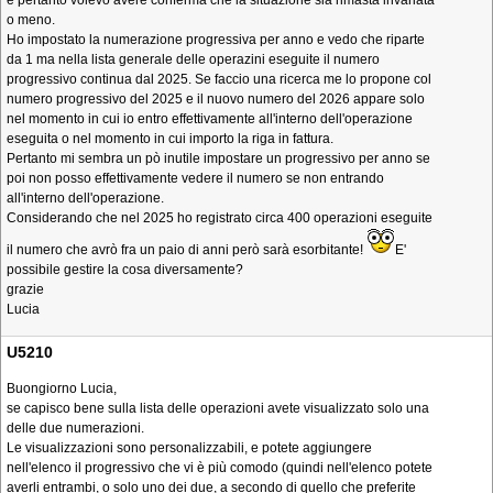
e pertanto volevo avere conferma che la situazione sia rimasta invariata
o meno.
Ho impostato la numerazione progressiva per anno e vedo che riparte
da 1 ma nella lista generale delle operazini eseguite il numero
progressivo continua dal 2025. Se faccio una ricerca me lo propone col
numero progressivo del 2025 e il nuovo numero del 2026 appare solo
nel momento in cui io entro effettivamente all'interno dell'operazione
eseguita o nel momento in cui importo la riga in fattura.
Pertanto mi sembra un pò inutile impostare un progressivo per anno se
poi non posso effettivamente vedere il numero se non entrando
all'interno dell'operazione.
Considerando che nel 2025 ho registrato circa 400 operazioni eseguite
il numero che avrò fra un paio di anni però sarà esorbitante!
E'
possibile gestire la cosa diversamente?
grazie
Lucia
U5210
Buongiorno Lucia,
se capisco bene sulla lista delle operazioni avete visualizzato solo una
delle due numerazioni.
Le visualizzazioni sono personalizzabili, e potete aggiungere
nell'elenco il progressivo che vi è più comodo (quindi nell'elenco potete
averli entrambi, o solo uno dei due, a secondo di quello che preferite