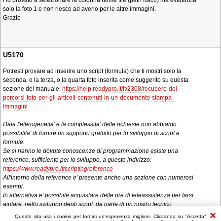
Ho provato a selezionare la colonna nome file (path fisico) ma evidenzia
solo la foto 1 e non riesco ad averlo per le altre immagini.
Grazie
U5170
Potresti provare ad inserire uno script (formula) che ti mostri solo la
seconda, o la terza, o la quarta foto inserita come suggerito su questa
sezione del manuale:
https://help.readypro.it/it/2308/recupero-dei-
percorsi-foto-per-gli-articoli-contenuti-in-un-documento-stampa-
immagini
Data l'eterogeneita' e la complessita' delle richieste non abbiamo
possibilita' di fornire un supporto gratuito per lo sviluppo di script e
formule.
Se si hanno le dovute conoscenze di programmazione esiste una
reference, sufficiente per lo sviluppo, a questo indirizzo:
https://www.readypro.it/scriptingreference
All'interno della reference e' presente anche una sezione con numerosi
esempi.
In alternativa e' possibile acquistare delle ore di teleassistenza per farsi
aiutare, nello sviluppo degli script, da parte di un nostro tecnico
Questo sito usa i cookie per fornirti un'esperienza migliore. Cliccando su "Accetta"