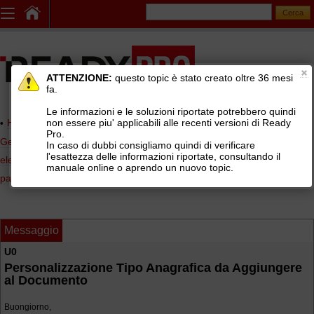
ATTENZIONE:
questo topic è stato creato oltre 36 mesi
fa.
Le informazioni e le soluzioni riportate potrebbero quindi
non essere piu' applicabili alle recenti versioni di Ready
Home page
> AREE DI SUPPORTO TECNICO GRATUITO
>
Pro.
Gestionale Ready Pro
>
Contabilità, scadenzario, fatturazione
In caso di dubbi consigliamo quindi di verificare
l'esattezza delle informazioni riportate, consultando il
elettronica
>
Prima nota, e procedura registrazione incassi e
manuale online o aprendo un nuovo topic.
pagamenti
Messaggio
U0
Personalizzazione Tipo Anagrafica da Aggiungere
al Documento
Buongiorno,