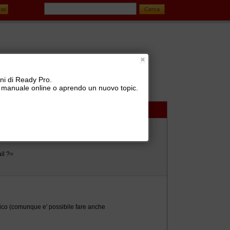
oni di Ready Pro.
 il manuale online o aprendo un nuovo topic.
il ?=
ico (comunque e' possibile fare anche