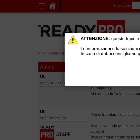
Username:
ATTENZIONE:
questo topic è 
Le informazioni e le soluzioni 
In caso di dubbi consigliamo q
Home page
> AREE DI SUPPORTO TECNICO GRATUITO
>
Ge
Autore
Messaggio
più venduti
U0
28/06/2017 14:39
buongiorno,
vi è un modo "veloce e sempl
U0
Per estrapolare i dati la co
28/06/2017 15:00
Invece volendo qualcosa che
questo)
Invece non e' chiaro cosa si 