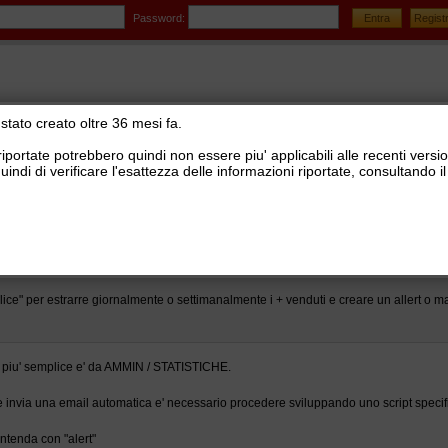
Password:
stato creato oltre 36 mesi fa.
riportate potrebbero quindi non essere piu' applicabili alle recenti versi
uindi di verificare l'esattezza delle informazioni riportate, consultando
stionale Ready Pro
>
Statistiche
ice" per estrarre giornalmente o settimanalmente i + venduti e creare un allert o ma
sa piu' semplice e' da AMMIN / STATISTICHE.
 invia una email automatica e' necessario procedere sviluppando uno script specif
intenda con "alert"