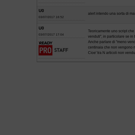
U0
alert intendo una sorta di ma
03/07/2017 16:52
U0
Teoricamente uno script che ef
03/07/2017 17:04
venduti", in particolare se in
Anche parlare di "meno vendut
centinaia che non vengono mov
Cioe' tra N articoli non ven