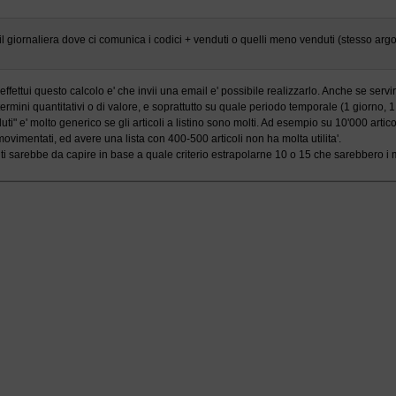
il giornaliera dove ci comunica i codici + venduti o quelli meno venduti (stesso ar
fettui questo calcolo e' che invii una email e' possibile realizzarlo. Anche se servir
 termini quantitativi o di valore, e soprattutto su quale periodo temporale (1 giorno,
i" e' molto generico se gli articoli a listino sono molti. Ad esempio su 10'000 arti
imentati, ed avere una lista con 400-500 articoli non ha molta utilita'.
duti sarebbe da capire in base a quale criterio estrapolarne 10 o 15 che sarebbero i