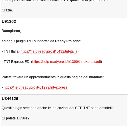
frattempo i tracciati sono stati modificati. C'è qualcosa di più recente?
Grazie.
U91302
Buongiorno,
ad oggi i plugin TNT supportati da Ready Pro sono:
- TNT Italia (
https://help.readypro.it/it/432/tnt-italia
)
- TNT Express EDI (
https://help.readypro.it/it/1300/tnt-expressedi
)
Potete trovare un approfondimento in questa pagina del manuale:
-
https://help.readypro.it/it/1299/tnt-express
U344126
Questi plugin secondo anche le indicazioni del CED TNT sono obsoleti!
Ci potete aiutare?