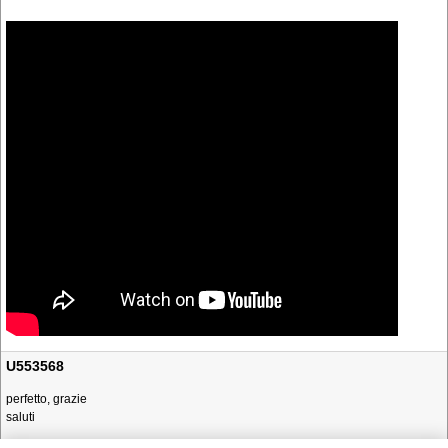
U553568
perfetto, grazie
saluti