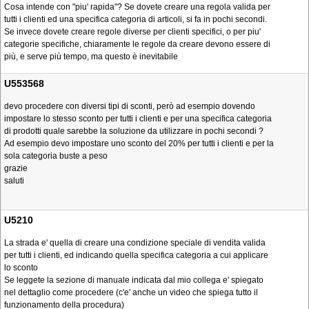
Cosa intende con "piu' rapida"? Se dovete creare una regola valida per
tutti i clienti ed una specifica categoria di articoli, si fa in pochi secondi.
Se invece dovete creare regole diverse per clienti specifici, o per piu'
categorie specifiche, chiaramente le regole da creare devono essere di
più, e serve più tempo, ma questo è inevitabile
U553568
devo procedere con diversi tipi di sconti, però ad esempio dovendo
impostare lo stesso sconto per tutti i clienti e per una specifica categoria
di prodotti quale sarebbe la soluzione da utilizzare in pochi secondi ?
Ad esempio devo impostare uno sconto del 20% per tutti i clienti e per la
sola categoria buste a peso
grazie
saluti
U5210
La strada e' quella di creare una condizione speciale di vendita valida
per tutti i clienti, ed indicando quella specifica categoria a cui applicare
lo sconto
Se leggete la sezione di manuale indicata dal mio collega e' spiegato
nel dettaglio come procedere (c'e' anche un video che spiega tutto il
funzionamento della procedura)