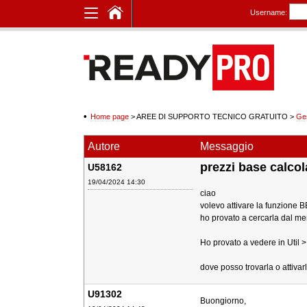
Username:
Home page
> AREE DI SUPPORTO TECNICO GRATUITO
>
Ge
Autore
Messaggio
prezzi base calcola
U58162
19/04/2024 14:30
ciao
volevo attivare la funzione 
ho provato a cercarla dal men
Ho provato a vedere in Util 
dove posso trovarla o attivar
U91302
Buongiorno,