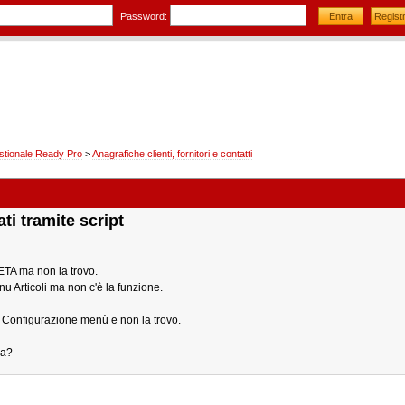
Password:
stionale Ready Pro
>
Anagrafiche clienti, fornitori e contatti
ti tramite script
BETA ma non la trovo.
u Articoli ma non c'è la funzione.
> Configurazione menù e non la trovo.
la?