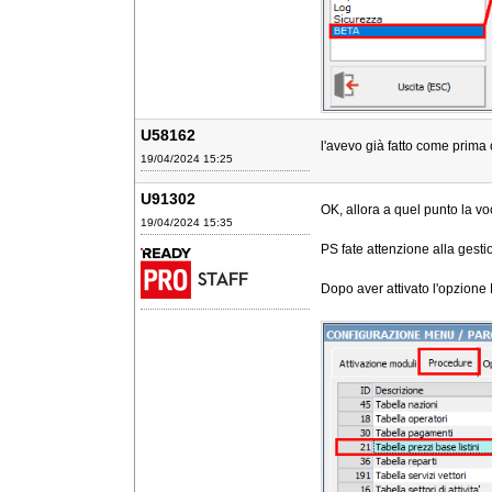
U58162
l'avevo già fatto come prima 
19/04/2024 15:25
U91302
OK, allora a quel punto la vo
19/04/2024 15:35
PS fate attenzione alla gest
Dopo aver attivato l'opzio