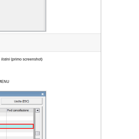
listini
(primo screenshot)
E MENU