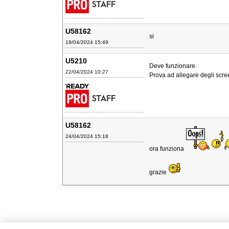
U58162
si
19/04/2024 15:49
U5210
Deve funzionare.
22/04/2024 10:27
Prova ad allegare degli scr
U58162
24/04/2024 15:18
ora funziona
grazie