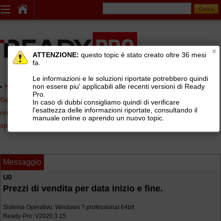
ATTENZIONE:
questo topic è stato creato oltre 36 mesi
fa.
Le informazioni e le soluzioni riportate potrebbero quindi
non essere piu' applicabili alle recenti versioni di Ready
Home page
> AREE DI SUPPORTO TECNICO GRATUITO
>
Pro.
Gestionale Ready Pro
>
Commerciale, listini di vendita, preventivi,
In caso di dubbi consigliamo quindi di verificare
l'esattezza delle informazioni riportate, consultando il
ordini clienti, agenti e provvigioni
>
Listini di vendita e condizioni
manuale online o aprendo un nuovo topic.
speciali di vendita
Messaggio
U0
Prezzi di vendita per data inizio e fine.
Sistema Operativo: Windows ? professional 64bit
Ready-Pro: V2020.3.15