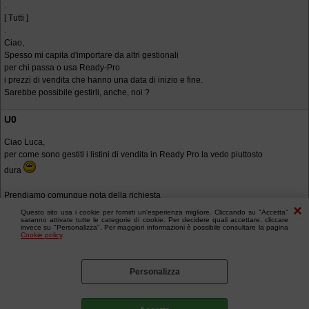
.
[ Tutti ]
.
Ciao,
Spesso mi capita d'importare da altri gestionali
per chi passa o usa Ready-Pro
i prezzi di vendita che hanno una data di inizio e fine.
Sarebbe possibile gestirli, anche, noi ?
U0
Ciao Luca,
per come sono gestiti i listini di vendita in Ready Pro la vedo piuttosto
dura
Prendiamo comunque nota della richiesta
Questo sito usa i cookie per fornirti un'esperienza migliore. Cliccando su "Accetta"
saranno attivate tutte le categorie di cookie. Per decidere quali accettare, cliccare
invece su "Personalizza". Per maggiori informazioni è possibile consultare la pagina
Cookie policy
.
Personalizza