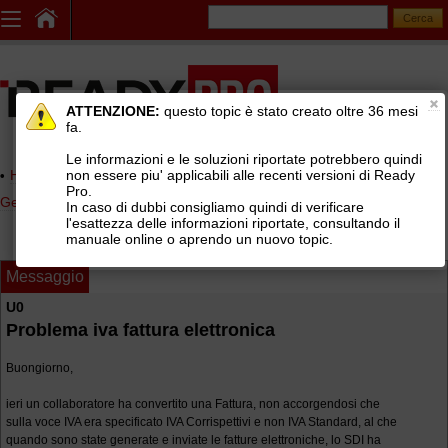
ATTENZIONE:
questo topic è stato creato oltre 36 mesi
fa.
Le informazioni e le soluzioni riportate potrebbero quindi
non essere piu' applicabili alle recenti versioni di Ready
Home page
> AREE DI SUPPORTO TECNICO GRATUITO
>
Pro.
Gestionale Ready Pro
>
Archiviazione documentale
In caso di dubbi consigliamo quindi di verificare
l'esattezza delle informazioni riportate, consultando il
manuale online o aprendo un nuovo topic.
Messaggio
U0
Problema iva fattura elettronica
Buongiorno,
ieri un collaboratore ha convertito una Fattura, non accorgendosi che
sulla voce IVA era specificato IVA Corrispettivi e non IVA Standard, al che
quando sono state generate e inviate le fatture elettroniche, lo SDI ha