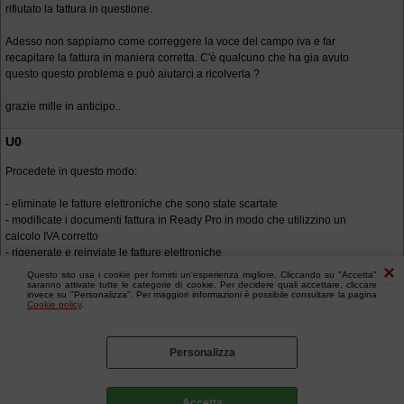
rifiutato la fattura in questione.
Adesso non sappiamo come correggere la voce del campo iva e far
recapitare la fattura in maniera corretta. C'è qualcuno che ha gia avuto
questo questo problema e può aiutarci a ricolverla ?
grazie mille in anticipo..
U0
Procedete in questo modo:
- eliminate le fatture elettroniche che sono state scartate
- modificate i documenti fattura in Ready Pro in modo che utilizzino un
calcolo IVA corretto
- rigenerate e reinviate le fatture elettroniche
Questo sito usa i cookie per fornirti un'esperienza migliore. Cliccando su "Accetta"
saranno attivate tutte le categorie di cookie. Per decidere quali accettare, cliccare
invece su "Personalizza". Per maggiori informazioni è possibile consultare la pagina
Cookie policy
.
Personalizza
Accetta