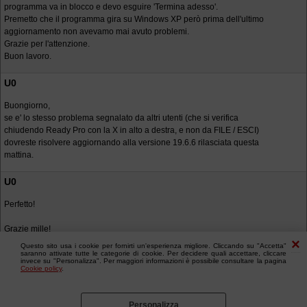
programma va in blocco e devo esguire 'Termina adesso'.
Premetto che il programma gira su Windows XP però prima dell'ultimo
aggiornamento non avevamo mai avuto problemi.
Grazie per l'attenzione.
Buon lavoro.
U0
Buongiorno,
se e' lo stesso problema segnalato da altri utenti (che si verifica
chiudendo Ready Pro con la X in alto a destra, e non da FILE / ESCI)
dovreste risolvere aggiornando alla versione 19.6.6 rilasciata questa
mattina.
U0
Perfetto!
Grazie mille!
Questo sito usa i cookie per fornirti un'esperienza migliore. Cliccando su "Accetta"
saranno attivate tutte le categorie di cookie. Per decidere quali accettare, cliccare
invece su "Personalizza". Per maggiori informazioni è possibile consultare la pagina
Cookie policy
.
Personalizza