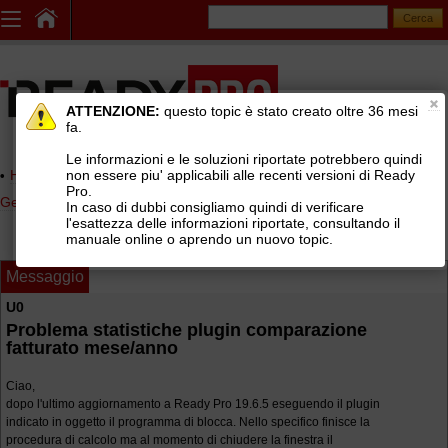
ATTENZIONE:
questo topic è stato creato oltre 36 mesi
fa.
Le informazioni e le soluzioni riportate potrebbero quindi
non essere piu' applicabili alle recenti versioni di Ready
Home page
> AREE DI SUPPORTO TECNICO GRATUITO
>
Pro.
Gestionale Ready Pro
>
Statistiche
In caso di dubbi consigliamo quindi di verificare
l'esattezza delle informazioni riportate, consultando il
manuale online o aprendo un nuovo topic.
Messaggio
U0
Problema statistiche plugin comparazione
fatturato mese/anno
Ciao,
dopo l'ultimo aggiornamento a Ready Pro 19.6.5 eseguendo il plugin
indicato in oggetto il programma di blocca. Nello specifico finisce la
procedura di calcolo ma al momento di chiudere la finestra il