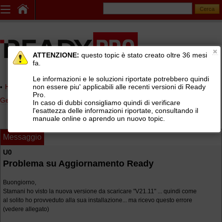
ATTENZIONE:
questo topic è stato creato oltre 36 mesi
fa.
Le informazioni e le soluzioni riportate potrebbero quindi
non essere piu' applicabili alle recenti versioni di Ready
Home page
> AREE DI SUPPORTO TECNICO GRATUITO
>
Pro.
Gestionale Ready Pro
>
Installazione e configurazione Ready Pro
In caso di dubbi consigliamo quindi di verificare
l'esattezza delle informazioni riportate, consultando il
manuale online o aprendo un nuovo topic.
Messaggio
U0
Problema su Aggiornamento Ready
Buongiorno,
Stamani ho visto la nuova versione da scaricare "V21.11" ... quindi come
al solito ho provveduto alla sua installazione... ma ricevo questo errore
(vedere allegato)