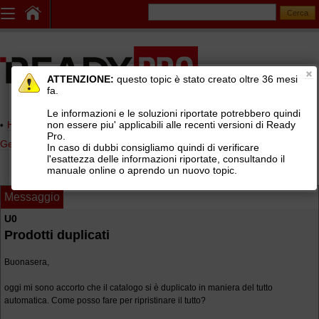
ATTENZIONE:
questo topic è stato creato oltre 36 mesi
fa.
Le informazioni e le soluzioni riportate potrebbero quindi
non essere piu' applicabili alle recenti versioni di Ready
Home page
> AREE DI SUPPORTO TECNICO GRATUITO
>
Pro.
Gestionale Ready Pro
>
Installazione e configurazione Ready Pro
In caso di dubbi consigliamo quindi di verificare
l'esattezza delle informazioni riportate, consultando il
manuale online o aprendo un nuovo topic.
Messaggio
U0
Prodotti duplicati
Buonasera,
oggi mi sono accorto che il catalogo si è duplicato in maniera del tutto
automatica. Come posso fare per ripristinare il tutto?