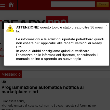
ATTENZIONE:
questo topic è stato creato oltre 36 mesi
fa.
Le informazioni e le soluzioni riportate potrebbero quindi
non essere piu' applicabili alle recenti versioni di Ready
Home page
> AREE DI SUPPORTO TECNICO GRATUITO
>
Pro.
Gestionale Ready Pro
>
Logistica, lotti e matricole, picking, corrieri e
In caso di dubbi consigliamo quindi di verificare
l'esattezza delle informazioni riportate, consultando il
tracking
>
Distinte di spedizione vettori (BRT, SDA, TNT, UPS, GLS, ...)
manuale online o aprendo un nuovo topic.
Messaggio
U0
Programmazione automatica notifica ai
marketplace + brt
Buonasera a tutti,
vi chiedo un paio di cose su cui non ho trovato risposta sul forum nè nel