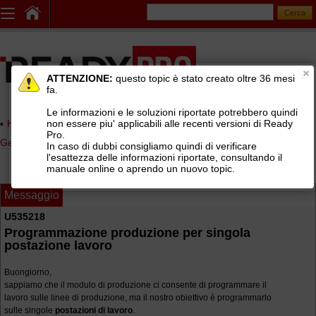
ATTENZIONE:
questo topic è stato creato oltre 36 mesi
fa.
Le informazioni e le soluzioni riportate potrebbero quindi
non essere piu' applicabili alle recenti versioni di Ready
Home page
> AREE DI SUPPORTO TECNICO GRATUITO
>
Pro.
Gestionale Ready Pro
>
Modulo produzione
In caso di dubbi consigliamo quindi di verificare
l'esattezza delle informazioni riportate, consultando il
manuale online o aprendo un nuovo topic.
Messaggio
U535218
Programmazione produzione per singola
postazione lavoro
Buongiorno,
sappiamo che il modulo di produzione ci consente di programmare il
lavoro sulle linee di produzione, ma il nostro obiettivo è programmarlo
sulle singole
postazioni di lavoro
.