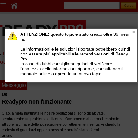
ATTENZIONE:
questo topic è stato creato oltre 36 mesi
fa.
Le informazioni e le soluzioni riportate potrebbero quindi
non essere piu' applicabili alle recenti versioni di Ready
Home page
> AREE DI SUPPORTO TECNICO GRATUITO
>
Pro.
Gestionale Ready Pro
>
Installazione e configurazione Ready Pro
In caso di dubbi consigliamo quindi di verificare
l'esattezza delle informazioni riportate, consultando il
manuale online o aprendo un nuovo topic.
Messaggio
U0
Readypro non funzionante
Ciao, a metà mattinata le nostre postazioni si sono disattivate,
sembrerebbe un problema di licenza. Ovviamente abbiamo il contratto
attivo e la chiave della postazione è correttamente inserita. Vi chiedo la
cortesia di guardarci appena possibile perchè siamo fermi...
grazie