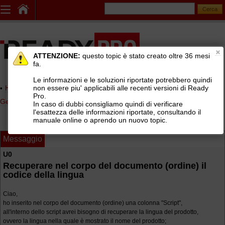
ATTENZIONE:
questo topic è stato creato oltre 36 mesi
fa.
Le informazioni e le soluzioni riportate potrebbero quindi
non essere piu' applicabili alle recenti versioni di Ready
Home page
> AREE DI SUPPORTO TECNICO GRATUITO
>
Pro.
Gestionale Ready Pro
>
Report editor
In caso di dubbi consigliamo quindi di verificare
l'esattezza delle informazioni riportate, consultando il
manuale online o aprendo un nuovo topic.
Messaggio
U0
Recuperare nel corpo del documento (ordine) il
codice della lingua
Ciao,
ho inserito nel corpo del documento (ordine) una colonna "Script",
all'interno dello script avrei bisogno di recuperare la lingua del prodotto,
ovvero la lingua nella quale è mostrato il nome del prodotto;