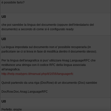
è possibile farlo?
U0
che poi sarebbe la lingua del documento (oppure dell'intestatario del
documento) a secondo di come si è configurato ready
U0
La lingua impostata sul documento non e' possibile recuperarla (in
particolare se ci si trova in fase di modifica dentro il documento stesso).
Per la lingua dell'anagrafica si puo' utilizzare Anag.LanguageRFC che
restituisce una stringa con il codice RFC della lingua associata
all'anagrafica.
http://help.readypro.it/manual.php/it/1656/languagerfc
Quindi partendo da una riga (DocRow) di un documento (Doc) sarebbe
DocRow.Doc.Anag.LanguageRFC
U0
Perfetto, grazie