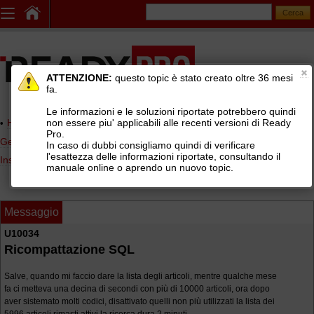
ATTENZIONE:
questo topic è stato creato oltre 36 mesi
fa.
Le informazioni e le soluzioni riportate potrebbero quindi
non essere piu' applicabili alle recenti versioni di Ready
Home page
> AREE DI SUPPORTO TECNICO GRATUITO
>
Pro.
Gestionale Ready Pro
>
Installazione e configurazione Ready Pro
>
In caso di dubbi consigliamo quindi di verificare
l'esattezza delle informazioni riportate, consultando il
Installazione con database Microsoft SQL Server
manuale online o aprendo un nuovo topic.
Messaggio
U10034
Ricompattazione SQL
Salve, quando mi faccio dare la lista degli articoli, mentre qualche mese
fa ci metteva una decina di secondi con più di 10000 articoli, ora dopo
aver sistemato molti codici, disattivato quelli non più utilizzati la lista dei