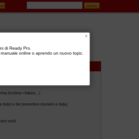
oni di Ready Pro.
 il manuale online o aprendo un nuovo topic.
ma d'ordine->fattura ...)
 e data) e del preventivo (numero e data),
ano vuoti.