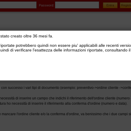
Password:
stato creato oltre 36 mesi fa.
riportate potrebbero quindi non essere piu' applicabili alle recenti versi
uindi di verificare l'esattezza delle informazioni riportate, consultando
stionale Ready Pro
>
Report editor
nti correlati in report editor
con successo i vari tipi di documento (esempio: preventivo->ordine cliente ->confer
ecessità di inserire un campo che indichi il riferimento dell'ordine cliente (numero
ra ho necessità di inserire il riferimento alla conferma d'ordine (numero e data).
ancare l'ordine cliente e/o la conferma d'ordine, va benissimo che i due campi si