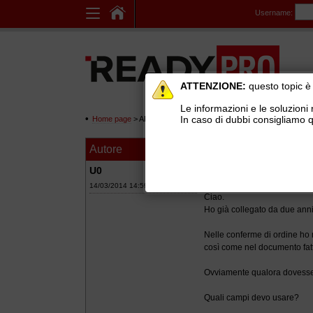
Username:
ATTENZIONE:
questo topic è 
Le informazioni e le soluzioni 
In caso di dubbi consigliamo q
Home page
> AREE DI SUPPORTO TECNICO GRATUITO
>
Ge
Autore
Messaggio
Riferimento docume
U0
14/03/2014 14:59
Ciao.
Ho già collegato da due anni 
Nelle conferme di ordine ho n
così come nel documento fattu
Ovviamente qualora dovesse m
Quali campi devo usare?