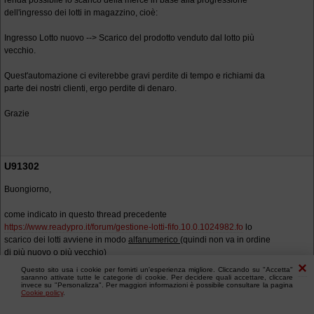
renda possibile lo scarico della merce in base alla progressione
dell'ingresso dei lotti in magazzino, cioè:
Ingresso Lotto nuovo --> Scarico del prodotto venduto dal lotto più
vecchio.
Quest'automazione ci eviterebbe gravi perdite di tempo e richiami da
parte dei nostri clienti, ergo perdite di denaro.
Grazie
U91302
Buongiorno,
come indicato in questo thread precedente
https://www.readypro.it/forum/gestione-lotti-fifo.10.0.1024982.fo
lo
scarico dei lotti avviene in modo
alfanumerico
(quindi non va in ordine
di più nuovo o più vecchio)
Questo sito usa i cookie per fornirti un'esperienza migliore. Cliccando su "Accetta"
saranno attivate tutte le categorie di cookie. Per decidere quali accettare, cliccare
invece su "Personalizza". Per maggiori informazioni è possibile consultare la pagina
Cookie policy
.