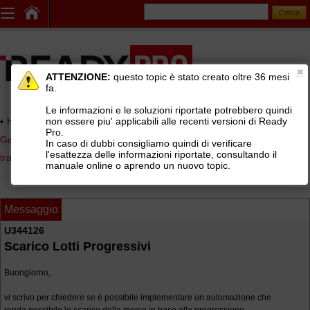
ATTENZIONE:
questo topic è stato creato oltre 36 mesi
fa.
Le informazioni e le soluzioni riportate potrebbero quindi
non essere piu' applicabili alle recenti versioni di Ready
Home page
> AREE DI SUPPORTO TECNICO GRATUITO
>
Pro.
Gestionale Ready Pro
>
Logistica, lotti e matricole, picking, corrieri e
In caso di dubbi consigliamo quindi di verificare
l'esattezza delle informazioni riportate, consultando il
tracking
>
Lotti, matricole e numeri di serie
manuale online o aprendo un nuovo topic.
Messaggio
U344126
Scarico Lotti Progressivi
Buongiorno,
vi scrivo per chiedere se è possibile implementare un automazione che