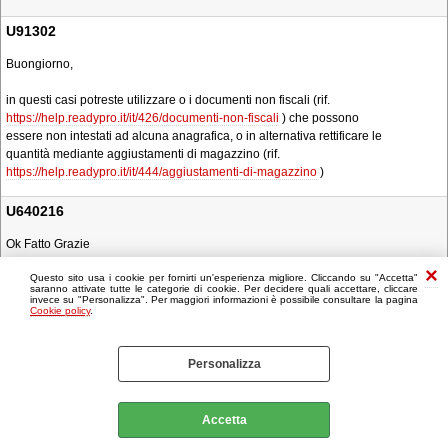
U91302
Buongiorno,
in questi casi potreste utilizzare o i documenti non fiscali (rif.
https://help.readypro.it/it/426/documenti-non-fiscali
) che possono
essere non intestati ad alcuna anagrafica, o in alternativa rettificare le
quantità mediante aggiustamenti di magazzino (rif.
https://help.readypro.it/it/444/aggiustamenti-di-magazzino
)
U640216
Ok Fatto Grazie
Questo sito usa i cookie per fornirti un'esperienza migliore. Cliccando su "Accetta"
saranno attivate tutte le categorie di cookie. Per decidere quali accettare, cliccare
invece su "Personalizza". Per maggiori informazioni è possibile consultare la pagina
Cookie policy
.
Personalizza
Accetta