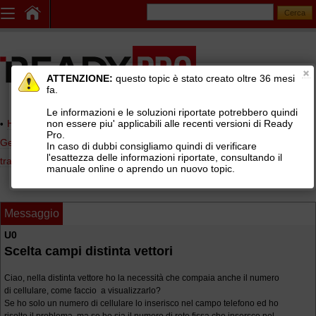
ATTENZIONE:
questo topic è stato creato oltre 36 mesi
fa.
Le informazioni e le soluzioni riportate potrebbero quindi
non essere piu' applicabili alle recenti versioni di Ready
Home page
> AREE DI SUPPORTO TECNICO GRATUITO
>
Pro.
Gestionale Ready Pro
>
Logistica, lotti e matricole, picking, corrieri e
In caso di dubbi consigliamo quindi di verificare
l'esattezza delle informazioni riportate, consultando il
tracking
>
Distinte di spedizione vettori (BRT, SDA, TNT, UPS, GLS, ...)
manuale online o aprendo un nuovo topic.
Messaggio
U0
Scelta campi distinta vettori
Ciao, nella distinta vettore ho la necessità che compaia anche il numero
di cellulare, come faccio a visualizzarlo?
Se ho solo un numero di cellulare lo inserisco nel campo telefono ed ho