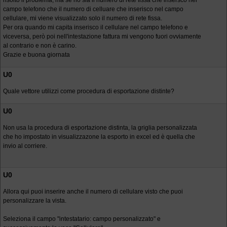
risolto il problema, ma se ho sia il numero di rete fissa che insersco nel
campo telefono che il numero di celluare che inserisco nel campo
cellulare, mi viene visualizzato solo il numero di rete fissa.
Per ora quando mi capita inserisco il cellulare nel campo telefono e
viceversa, però poi nell'intestazione fattura mi vengono fuori ovviamente
al contrario e non è carino.
Grazie e buona giornata
U0
Quale vettore utilizzi come procedura di esportazione distinte?
U0
Non usa la procedura di esportazione distinta, la griglia personalizzata
che ho impostato in visualizzazone la esporto in excel ed è quella che
invio al corriere.
U0
Allora qui puoi inserire anche il numero di cellulare visto che puoi
personalizzare la vista.
Seleziona il campo "intestatario: campo personalizzato" e