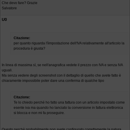
Che devo fare? Grazie
Salvatore
U0
Citazione:
per quanto riguarda l'ìimpostazione dell'IVA relativamente all'articolo la
procedura è giusta?
In linea di massima sì, se nell'anagrafica vedete il prezzo con IVA e senza IVA
uguali.
Ma senza vedere degli screenshot con il dettaglio di quello che avete fatto è
chiaramente impossibile poter dare una conferma di qualche tipo
Citazione:
Te lo chiedo perchè ho fatto una fattura con un articolo impostato come
esente iva ma quando ho lanciato la conversione in fattura elettronica
si blocca e non mi fa proseguire.
Questo perchè probabilmente non avete configurato correttamente la natura