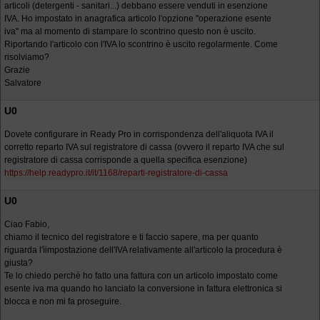
articoli (detergenti - sanitari...) debbano essere venduti in esenzione
IVA. Ho impostato in anagrafica articolo l'opzione ''operazione esente
iva'' ma al momento di stampare lo scontrino questo non è uscito.
Riportando l'articolo con l'IVA lo scontrino è uscito regolarmente. Come
risolviamo?
Grazie
Salvatore
U0
Dovete configurare in Ready Pro in corrispondenza dell'aliquota IVA il
corretto reparto IVA sul registratore di cassa (ovvero il reparto IVA che sul
registratore di cassa corrisponde a quella specifica esenzione)
https://help.readypro.it/it/1168/reparti-registratore-di-cassa
U0
Ciao Fabio,
chiamo il tecnico del registratore e ti faccio sapere, ma per quanto
riguarda l'ìimpostazione dell'IVA relativamente all'articolo la procedura è
giusta?
Te lo chiedo perchè ho fatto una fattura con un articolo impostato come
esente iva ma quando ho lanciato la conversione in fattura elettronica si
blocca e non mi fa proseguire.