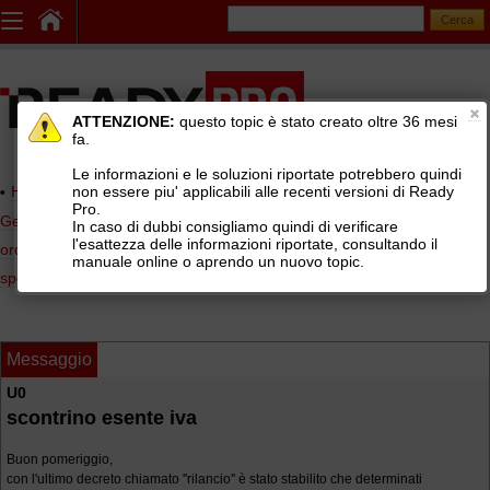
ATTENZIONE:
questo topic è stato creato oltre 36 mesi
fa.
Le informazioni e le soluzioni riportate potrebbero quindi
non essere piu' applicabili alle recenti versioni di Ready
Home page
> AREE DI SUPPORTO TECNICO GRATUITO
>
Pro.
Gestionale Ready Pro
>
Commerciale, listini di vendita, preventivi,
In caso di dubbi consigliamo quindi di verificare
l'esattezza delle informazioni riportate, consultando il
ordini clienti, agenti e provvigioni
>
Listini di vendita e condizioni
manuale online o aprendo un nuovo topic.
speciali di vendita
Messaggio
U0
scontrino esente iva
Buon pomeriggio,
con l'ultimo decreto chiamato ''rilancio'' è stato stabilito che determinati