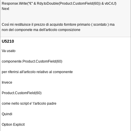
Response.Write("€" & Rdy.toDouble(Product.CustomField(60)) & vbCrLf)
Next
Così mi restituisce il prezzo di acquisto forntore primario ( scontato ) ma
non del componete ma dell'articolo composizione
U5210
Va usato
componente.Product.CustomField(60)
per riferirsi all'articolo relativo al componente
Invece
Product.CustomField(60)
come nello script e' l'articolo padre
Quindi
Option Explicit