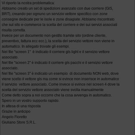
Vi riporto la nostra problematica:
Abbiamo creato un set di spedizioni avanzato con due corriere (GlS,
BRT), creando per ognuno un servizio vettore specifico con zone
consegne dedicate per le isole e zone disagiate. Abbiamo riscontrato
che sul sito e-commerce la scelta del corriere e dei sui servizi associati
risulta corretta.
Invece per un documento non gestito tramite sito (ordine cliente,
preventivo, fattura ecc ecc.), la scelta del servizio vettore non viene in
automatico. In allegato trovate gli esempi.
Nel file "screen 1" è indicato il corriere gls light e il servizio vettore
associato.
Nel file "screen 2" è indicato il corriere gls pacchi e il servizio vettore
associato.
Nel file "screen 3" è indicato un esempio di documento NON web, dove
viene scelto il vettore gls ma come si evince non inserisce in automatico
il servizio vettore associato. Come invece si evince nel screen 4 dove la
scelta del servizio vettore associato viene svolta manualmente
Come detto sopra a noi occorre che la cosa avvenga in automatico.
Spero in un vostro supporto rapido.
In attesa di una risposta
Grazie in anticipo
Angelo Fioretto
Giuliano Store S.R.L.