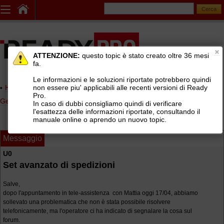
ATTENZIONE:
questo topic è stato creato oltre 36 mesi
fa.
Le informazioni e le soluzioni riportate potrebbero quindi
non essere piu' applicabili alle recenti versioni di Ready
Home page
> AREE DI SUPPORTO TECNICO GRATUITO
>
Pro.
Gestionale Ready Pro
>
Archiviazione documentale
In caso di dubbi consigliamo quindi di verificare
l'esattezza delle informazioni riportate, consultando il
manuale online o aprendo un nuovo topic.
Messaggio
U0
Set avanzato di spedizioni
Salve,
dopo l'appuntamento in tele-assistenza con Mattia oggi 17/04, abbiamo
sollevato una problematica che non è stata possibile risolvere
telefonicamente, ma l'operatore ci ha indicato di segnalare la cosa sul
forum.