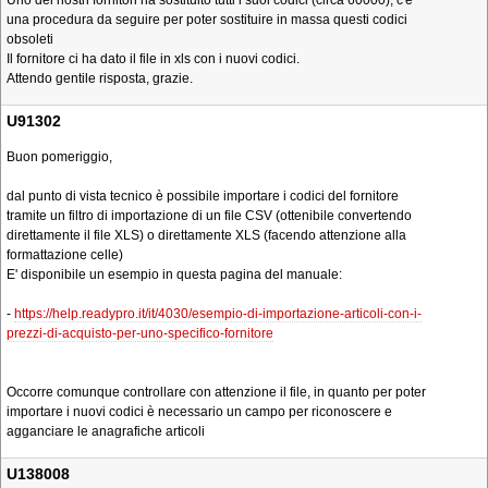
Uno dei nostri fornitori ha sostituito tutti i suoi codici (circa 60000), c'è
una procedura da seguire per poter sostituire in massa questi codici
obsoleti
Il fornitore ci ha dato il file in xls con i nuovi codici.
Attendo gentile risposta, grazie.
U91302
Buon pomeriggio,
dal punto di vista tecnico è possibile importare i codici del fornitore
tramite un filtro di importazione di un file CSV (ottenibile convertendo
direttamente il file XLS) o direttamente XLS (facendo attenzione alla
formattazione celle)
E' disponibile un esempio in questa pagina del manuale:
-
https://help.readypro.it/it/4030/esempio-di-importazione-articoli-con-i-
prezzi-di-acquisto-per-uno-specifico-fornitore
Occorre comunque controllare con attenzione il file, in quanto per poter
importare i nuovi codici è necessario un campo per riconoscere e
agganciare le anagrafiche articoli
U138008