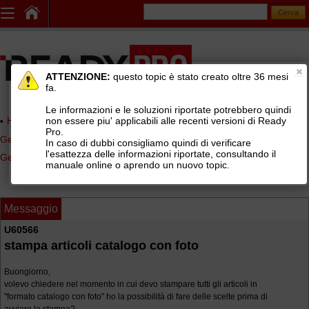
ATTENZIONE:
questo topic è stato creato oltre 36 mesi
fa.
Le informazioni e le soluzioni riportate potrebbero quindi
non essere piu' applicabili alle recenti versioni di Ready
Home page
> AREE DI SUPPORTO TECNICO GRATUITO
>
Pro.
Gestionale Ready Pro
>
Anagrafica articoli e gestione magazzino
>
In caso di dubbi consigliamo quindi di verificare
l'esattezza delle informazioni riportate, consultando il
Gestione foto
manuale online o aprendo un nuovo topic.
Messaggio
U60566
stampa articoli catalogo con foto
Buongiorno,
volevo chiedere nel momento in cui devo stampare tutti gli articoli in
''formato catalogo con foto'' ho la possibilità di fare delle scelte prima di