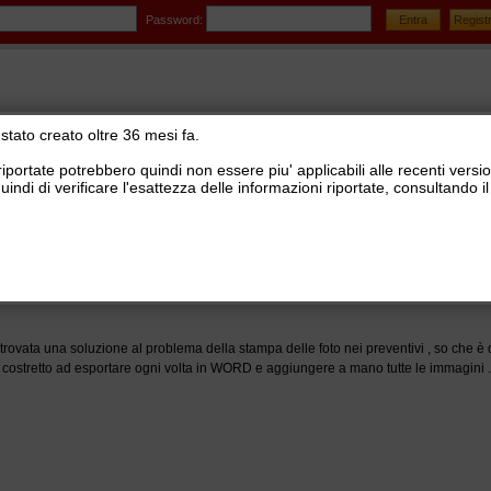
Password:
stato creato oltre 36 mesi fa.
riportate potrebbero quindi non essere piu' applicabili alle recenti versi
uindi di verificare l'esattezza delle informazioni riportate, consultando
stionale Ready Pro
>
Report editor
rpo documenti "preventivo "
trovata una soluzione al problema della stampa delle foto nei preventivi , so che è
 costretto ad esportare ogni volta in WORD e aggiungere a mano tutte le immagini .