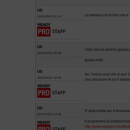
U0
La stampa con le foto non e' 
14/01/2011 01:14
U0
Visto che ho anch'io questo
19/01/2011 09:49
grazie mille
U0
No, l'unica cosa che si puo' 
19/01/2011 12:34
una soluzione di cui ti abbiam
U0
E' disponibile per il downlo
02/12/2014 15:20
Il programma di installazio
http://www.readypro.it/soft