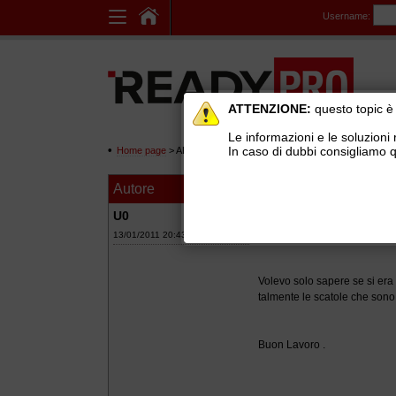
Username:
ATTENZIONE:
questo topic è 
Le informazioni e le soluzioni 
In caso di dubbi consigliamo q
Home page
> AREE DI SUPPORTO TECNICO GRATUITO
>
Ge
Autore
Messaggio
stampa foto su co
U0
13/01/2011 20:43
Volevo solo sapere se si era 
talmente le scatole che sono
Buon Lavoro .