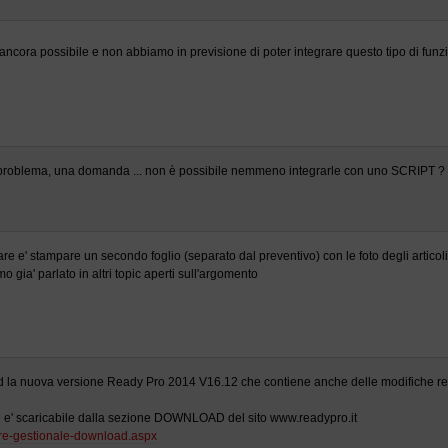
ancora possibile e non abbiamo in previsione di poter integrare questo tipo di funz
 problema, una domanda ... non è possibile nemmeno integrarle con uno SCRIPT ?
fare e' stampare un secondo foglio (separato dal preventivo) con le foto degli articol
o gia' parlato in altri topic aperti sull'argomento
ad la nuova versione Ready Pro 2014 V16.12 che contiene anche delle modifiche rel
ne e' scaricabile dalla sezione DOWNLOAD del sito www.readypro.it
ware-gestionale-download.aspx