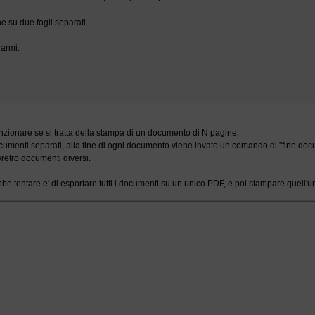
ne su due fogli separati.
darmi.
unzionare se si tratta della stampa di un documento di N pagine.
umenti separati, alla fine di ogni documento viene invato un comando di "fine do
retro documenti diversi.
be tentare e' di esportare tutti i documenti su un unico PDF, e poi stampare quell'un