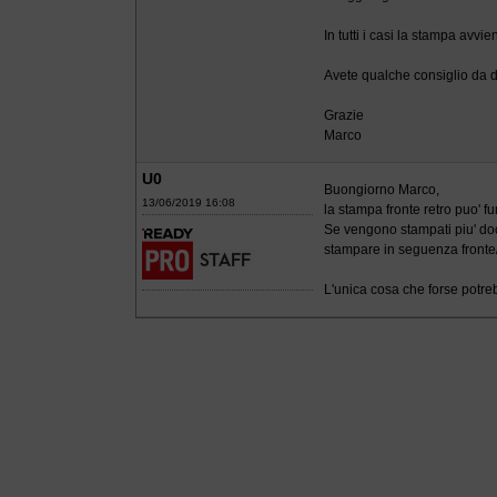
In tutti i casi la stampa avvie
Avete qualche consiglio da 
Grazie
Marco
U0
Buongiorno Marco,
13/06/2019 16:08
la stampa fronte retro puo' f
Se vengono stampati piu' doc
stampare in seguenza fronte/
L'unica cosa che forse potreb