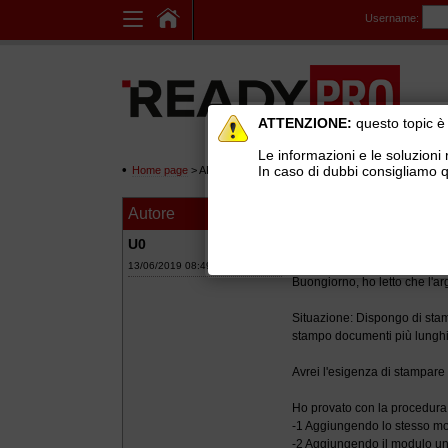
Username:
ATTENZIONE:
questo topic è 
Le informazioni e le soluzioni 
In caso di dubbi consigliamo q
Home page
> AREE DI SUPPORTO TECNICO GRATUITO
>
Ge
Autore
Messaggio
Stampa modulo fro
U0
13/06/2019 08:49
Buongiorno, ho letto che l'ar
Situazione: Dispongo di stamp
stampo documenti più lunghi 
Avrei l'esigenza di stampare 
Ho provato con la procedura 
-1 Aggiungendo lo stesso mod
-2 Aggiungendo il modulo un