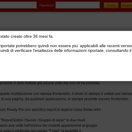
Password:
stato creato oltre 36 mesi fa.
riportate potrebbero quindi non essere piu' applicabili alle recenti versi
uindi di verificare l'esattezza delle informazioni riportate, consultando
stionale Ready Pro
>
Report editor
nte retro
gomento è stato trattato già alcune volte ma non mi ha convinto.
ante multifunzione con stampa fronte/retro, il driver di stampa è settato per stamp
di una pagina, da qualsiasi applicazione, le stampe prodotte escono fronte/retro.
con Ready Pro uno specifico report in duplice copia fronte retro.
"Report Editor / Nuovo / Gruppo di repor" in due modi:
ulo due volte nell'elenco dei modelli appartenenti al gruppo
a volta e mettendo nel campo "Copie" la quantità 2