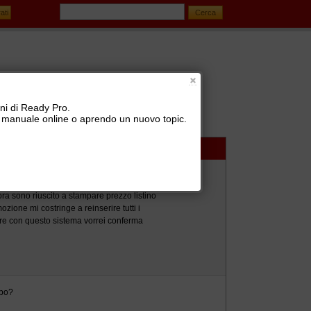
oni di Ready Pro.
 il manuale online o aprendo un nuovo topic.
ra sono riuscito a stampare prezzo listino
ozione mi costringe a reinserire tutti i
dere con questo sistema vorrei conferma
opo?