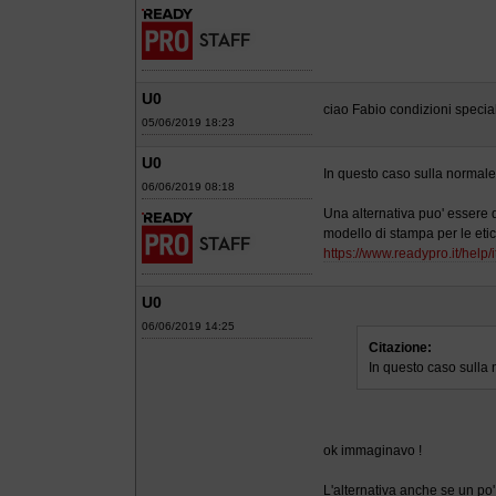
U0
ciao Fabio condizioni special
05/06/2019 18:23
U0
In questo caso sulla normale
06/06/2019 08:18
Una alternativa puo' essere d
modello di stampa per le etic
https://www.readypro.it/help/
U0
06/06/2019 14:25
Citazione:
In questo caso sulla 
ok immaginavo !
L'alternativa anche se un po