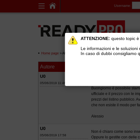
Username:
ATTENZIONE:
questo topic è 
Le informazioni e le soluzioni 
In caso di dubbi consigliamo q
Home page
> AREE DI SUPPORTO TECNICO GRATUITO
>
Ge
Autore
Messaggio
stampa prezzo in 
U0
05/06/2019 11:46
Buongiorno è possibile stamp
ufficiale e il prezzo con le i
prezzi del listino pubblico. 
che non esiste il modo per f
Alessio
U0
Non é chiaro come sono inser
05/06/2019 17:58
Oppure lo gestite con delle c