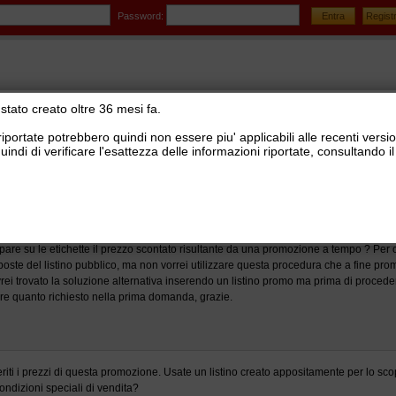
Password:
stato creato oltre 36 mesi fa.
riportate potrebbero quindi non essere piu' applicabili alle recenti versi
uindi di verificare l'esattezza delle informazioni riportate, consultando
stionale Ready Pro
>
Report editor
promozione su etichette
are su le etichette il prezzo scontato risultante da una promozione a tempo ? Per o
mposte del listino pubblico, ma non vorrei utilizzare questa procedura che a fine prom
Avrei trovato la soluzione alternativa inserendo un listino promo ma prima di proce
are quanto richiesto nella prima domanda, grazie.
iti i prezzi di questa promozione. Usate un listino creato appositamente per lo sc
ondizioni speciali di vendita?