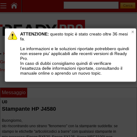
ATTENZIONE:
questo topic è stato creato oltre 36 mesi
fa.
Le informazioni e le soluzioni riportate potrebbero quindi
non essere piu' applicabili alle recenti versioni di Ready
Home page
> AREE DI SUPPORTO TECNICO GRATUITO
>
Pro.
Gestionale Ready Pro
>
Installazione e configurazione Ready Pro
>
In caso di dubbi consigliamo quindi di verificare
l'esattezza delle informazioni riportate, consultando il
Installazione e configurazione periferiche
manuale online o aprendo un nuovo topic.
Messaggio
U0
Stampante HP J4580
Buongiorno,
sto riscontrando uno strano "fenomeno" con la stampante suddetta: se
stampo le etichette "articoli/codici a barre" con qualsiasi stampante in