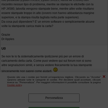
mio possesso (Epson RX520, Epson SX125, Xerox MFC3100) non
riscontro nessun tipo di problema, mentre se stampo le etichette con la
HP J4580, talvolta vengono stampate bene, mentre altre volte risultano
essere stampate troppo in alto (ovvero non hanno abbastanza margine
superiore, e la stampa risulta tagliata nella parte superiore).
Da cosa può dipendere? E' un errore software o semplicemente alcune
volte la stampante carica male la carta?
Grazie
Dr Apples
U0
Se non te lo fa sistematicamente ipotizzerei più per un errore di
caricamento della carta. Come puoi vedere qui sul forum non si sono
altre segnalazioni simili, e senza vedere fisicamente la tua stampante
sinceramente non saprei come aiutarti.
Questo sito usa i cookie per fornirti un'esperienza migliore. Cliccando su "Accetta"
saranno attivate tutte le categorie di cookie. Per decidere quali accettare, cliccare
invece su "Personalizza". Per maggiori informazioni è possibile consultare la pagina
Cookie policy
.
Personalizza