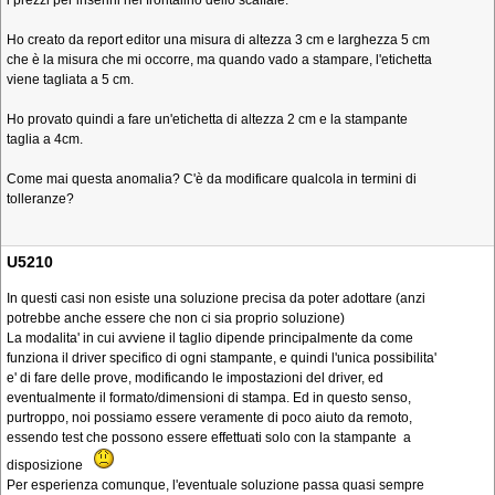
i prezzi per inserirli nel frontalino dello scaffale.
Ho creato da report editor una misura di altezza 3 cm e larghezza 5 cm
che è la misura che mi occorre, ma quando vado a stampare, l'etichetta
viene tagliata a 5 cm.
Ho provato quindi a fare un'etichetta di altezza 2 cm e la stampante
taglia a 4cm.
Come mai questa anomalia? C'è da modificare qualcola in termini di
tolleranze?
U5210
In questi casi non esiste una soluzione precisa da poter adottare (anzi
potrebbe anche essere che non ci sia proprio soluzione)
La modalita' in cui avviene il taglio dipende principalmente da come
funziona il driver specifico di ogni stampante, e quindi l'unica possibilita'
e' di fare delle prove, modificando le impostazioni del driver, ed
eventualmente il formato/dimensioni di stampa. Ed in questo senso,
purtroppo, noi possiamo essere veramente di poco aiuto da remoto,
essendo test che possono essere effettuati solo con la stampante a
disposizione
Per esperienza comunque, l'eventuale soluzione passa quasi sempre