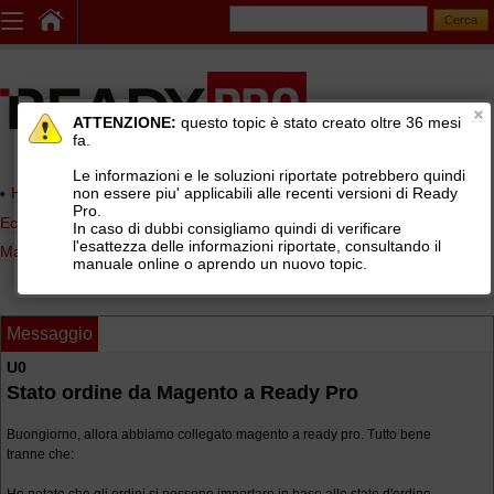
ATTENZIONE:
questo topic è stato creato oltre 36 mesi
fa.
Le informazioni e le soluzioni riportate potrebbero quindi
non essere piu' applicabili alle recenti versioni di Ready
Home page
> AREE DI SUPPORTO TECNICO GRATUITO
>
Pro.
Ecommerce di terze parti (Shopify, WooCommerce, Prestashop,
In caso di dubbi consigliamo quindi di verificare
l'esattezza delle informazioni riportate, consultando il
Magento, ...)
>
Magento
manuale online o aprendo un nuovo topic.
Messaggio
U0
Stato ordine da Magento a Ready Pro
Buongiorno, allora abbiamo collegato magento a ready pro. Tutto bene
tranne che: