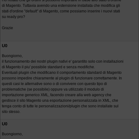
Ho notato che gli ordini si possono importare in base allo stato d'ordine
di Magento. Tuttavia avendo una estensione installata che modifica gli
stati d'ordine "default" di Magento, come possiamo inserire i nuovi stati
su ready pro?
Grazie
U0
Buongiorno,
il funzionamento dei nostri plugin nativi e' garantito solo con installazioni
di Magento il piu' possibile standard e senza modifiche.
Eventuali plugin che modificano il comportamento standard di Magento
possono impedire chiaramente al plugin di funzionare correttamente. In
questi casi le alternative sono o di convivere con questo tipo di
problematiche (se possibile) oppure va utilizzato il modulo di
importazione generico XML, facendo creare alla web agency che
gestisce il sito Magento una esportazione personalizzata in XML, che
tenga conto di tutte le personalizzazioni/plugin che sono installate sul
sito stesso.
U0
Buongiorno,