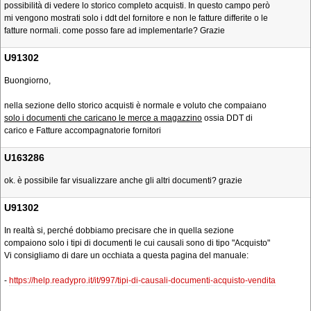
possibilità di vedere lo storico completo acquisti. In questo campo però
mi vengono mostrati solo i ddt del fornitore e non le fatture differite o le
fatture normali. come posso fare ad implementarle? Grazie
U91302
Buongiorno,
nella sezione dello storico acquisti è normale e voluto che compaiano
solo i documenti che caricano le merce a magazzino
ossia DDT di
carico e Fatture accompagnatorie fornitori
U163286
ok. è possibile far visualizzare anche gli altri documenti? grazie
U91302
In realtà si, perché dobbiamo precisare che in quella sezione
compaiono solo i tipi di documenti le cui causali sono di tipo "Acquisto"
Vi consigliamo di dare un occhiata a questa pagina del manuale:
-
https://help.readypro.it/it/997/tipi-di-causali-documenti-acquisto-vendita