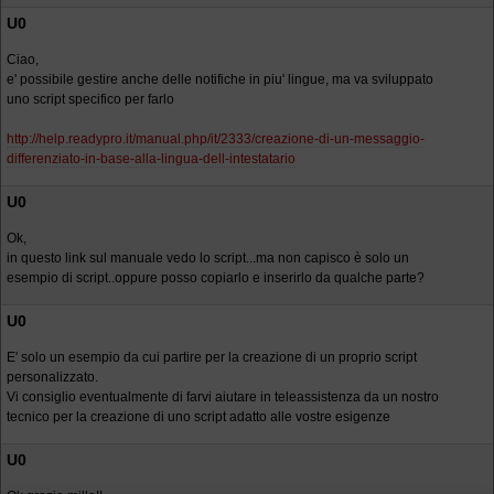
U0
Ciao,
e' possibile gestire anche delle notifiche in piu' lingue, ma va sviluppato
uno script specifico per farlo
http://help.readypro.it/manual.php/it/2333/creazione-di-un-messaggio-
differenziato-in-base-alla-lingua-dell-intestatario
U0
Ok,
in questo link sul manuale vedo lo script...ma non capisco è solo un
esempio di script..oppure posso copiarlo e inserirlo da qualche parte?
U0
E' solo un esempio da cui partire per la creazione di un proprio script
personalizzato.
Vi consiglio eventualmente di farvi aiutare in teleassistenza da un nostro
tecnico per la creazione di uno script adatto alle vostre esigenze
U0