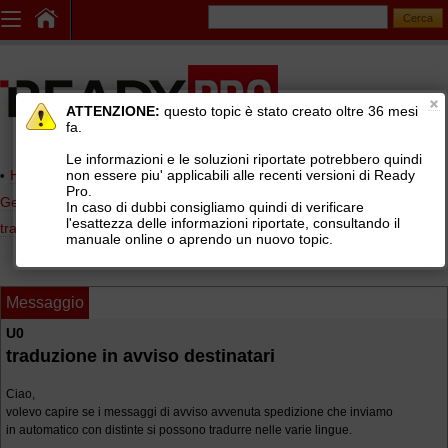
ATTENZIONE:
questo topic è stato creato oltre 36 mesi
fa.
Le informazioni e le soluzioni riportate potrebbero quindi
non essere piu' applicabili alle recenti versioni di Ready
Home page
> AREE DI SUPPORTO TECNICO GRATUITO
>
Pro.
Gestionale Ready Pro
>
Logistica, lotti e matricole, picking, corrieri e
In caso di dubbi consigliamo quindi di verificare
l'esattezza delle informazioni riportate, consultando il
tracking
>
Distinte di spedizione vettori (BRT, SDA, TNT, UPS, GLS, ...)
manuale online o aprendo un nuovo topic.
Messaggio
U0
traduzione in avviso destinatari
Ciao,
volevo capire se i messaggi di avviso avvenuta spedizione che inviamo
in automatico con distinte si possono tradurre nelle varie lingue.