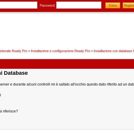
Password:
stionale Ready Pro
>
Installazione e configurazione Ready Pro
>
Installazione con database
ni Database
erver e durante alcuni controlli mi è saltato all'occhio questo dato riferito ad un da
B
i riferisce?