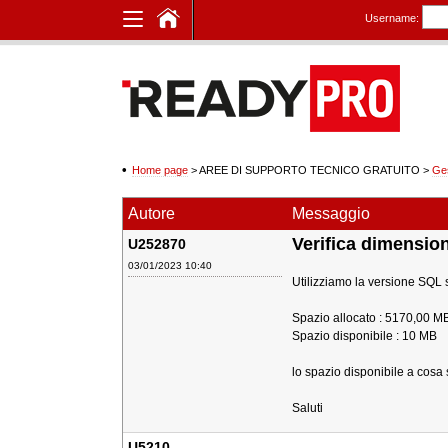
Username:
Home page
> AREE DI SUPPORTO TECNICO GRATUITO
>
Ge
Autore
Messaggio
Verifica dimensio
U252870
03/01/2023 10:40
Utilizziamo la versione SQL s
Spazio allocato : 5170,00 M
Spazio disponibile : 10 MB
lo spazio disponibile a cosa s
Saluti
U5210