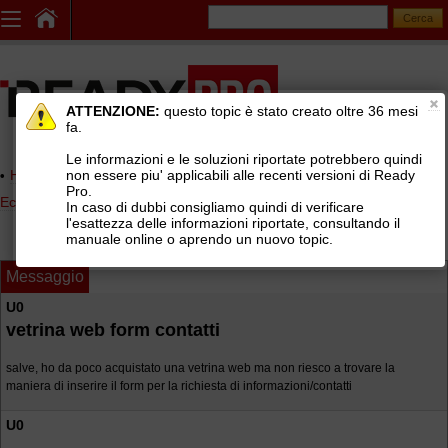
ATTENZIONE:
questo topic è stato creato oltre 36 mesi
fa.
Le informazioni e le soluzioni riportate potrebbero quindi
non essere piu' applicabili alle recenti versioni di Ready
Home page
> AREE DI SUPPORTO TECNICO GRATUITO
>
Pro.
Ecommerce e sito Vetrina Ready Pro
>
Sito Vetrina Ready Pro
In caso di dubbi consigliamo quindi di verificare
l'esattezza delle informazioni riportate, consultando il
manuale online o aprendo un nuovo topic.
Messaggio
U0
vetrina web form contatti
salve, ho da poco acquistato una vetrina web ma non riesco a trovare la
maniera di inserire il form per la richiesta di informazioni/contatti
U0