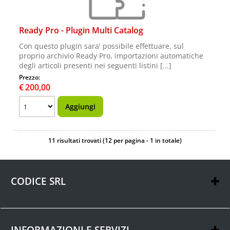
Ready Pro - Plugin Multi Catalog
Con questo plugin sara' possibile effettuare, sul
proprio archivio Ready Pro, importazioni automatiche
degli articoli presenti nei seguenti listini [...]
Prezzo:
€
200,00
11 risultati trovati (12 per pagina - 1 in totale)
CODICE SRL
via XXV Marzo, 11
47895 Domagnano (RSM)
San Marino
INFORMAZIONI E SERVIZI