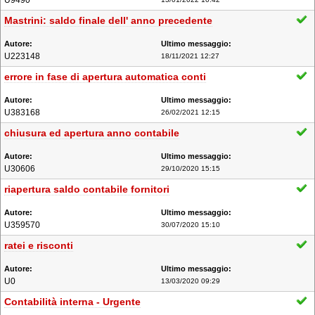
U9490
Mastrini: saldo finale dell' anno precedente
U223148
18/11/2021 12:27
errore in fase di apertura automatica conti
U383168
26/02/2021 12:15
chiusura ed apertura anno contabile
U30606
29/10/2020 15:15
riapertura saldo contabile fornitori
U359570
30/07/2020 15:10
ratei e risconti
U0
13/03/2020 09:29
Contabilità interna - Urgente