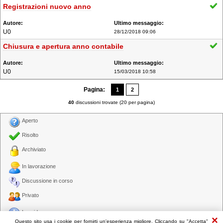
Registrazioni nuovo anno
U0
28/12/2018 09:06
Chiusura e apertura anno contabile
U0
15/03/2018 10:58
Pagina:
1
2
40
discussioni trovate (20 per pagina)
Aperto
Risolto
Archiviato
In lavorazione
Discussione in corso
Privato
In evidenza
Questo sito usa i cookie per fornirti un'esperienza migliore. Cliccando su "Accetta"