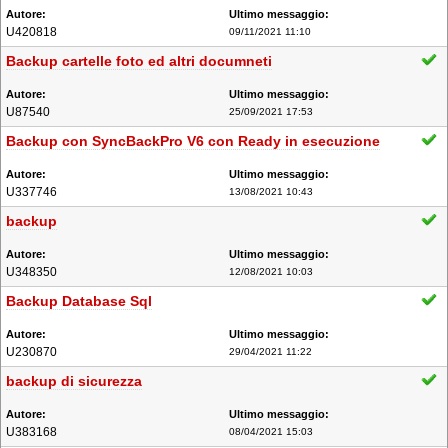
U420818
09/11/2021 11:10
Backup cartelle foto ed altri documneti
U87540
25/09/2021 17:53
Backup con SyncBackPro V6 con Ready in esecuzione
U337746
13/08/2021 10:43
backup
U348350
12/08/2021 10:03
Backup Database Sql
U230870
29/04/2021 11:22
backup di sicurezza
U383168
08/04/2021 15:03