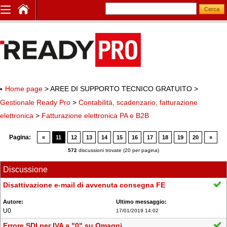
Home page
> AREE DI SUPPORTO TECNICO GRATUITO
>
Gestionale Ready Pro
>
Contabilità, scadenzario, fatturazione
elettronica
>
Fatturazione elettronica PA e B2B
Pagina:
«
11
12
13
14
15
16
17
18
19
20
»
572
discussioni trovate (20 per pagina)
Discussione
Disattivazione e-mail di avvenuta consegna FE
U0
17/01/2019 14:02
Errore SDI per IVA a "0" su Omaggi.