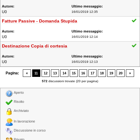
U0
16/01/2019 12:35
Fatture Passive - Domanda Stupida
U0
16/01/2019 12:14
Destinazione Copia di cortesia
U0
16/01/2019 12:13
Pagina:
«
11
12
13
14
15
16
17
18
19
20
»
572
discussioni trovate (20 per pagina)
Aperto
Risolto
Archiviato
In lavorazione
Discussione in corso
Privato