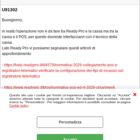
U91302
Buongiorno,
in reatà l'operazione non è da fare tra Ready Pro e la cassa ma tra la
cassa e il POS, per questo dovreste interfacciarvi con il tecnico della
cassa.
Lato Ready Pro vi possiamo segnalare questi articoli di
approfondimento:
-
https://help.readypro.it/it/4579/normativa-2026-collegamento-pos-e-
registratori-telematici-verificare-la-configurazione-dei-tipi-di-incasso-sul-
registratore-telematico
-
https://www.readypro.it/blog/normativa-pos-ed-rt-2026-chiarimenti
Questo sito usa i cookie per fornirti un'esperienza migliore. Cliccando su "Accetta"
saranno attivate tutte le categorie di cookie. Per decidere quali accettare, cliccare
invece su "Personalizza". Per maggiori informazioni è possibile consultare la pagina
Cookie policy
.
Personalizza
Accetta