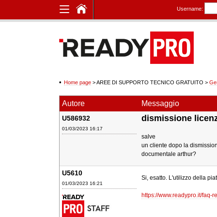
Username:
Home page
> AREE DI SUPPORTO TECNICO GRATUITO
>
Ge
Autore
Messaggio
dismissione licen
U586932
01/03/2023 16:17
salve
un cliente dopo la dismission
documentale arthur?
U5610
Si, esatto. L'utilizzo della 
01/03/2023 16:21
https://www.readypro.it/faq-