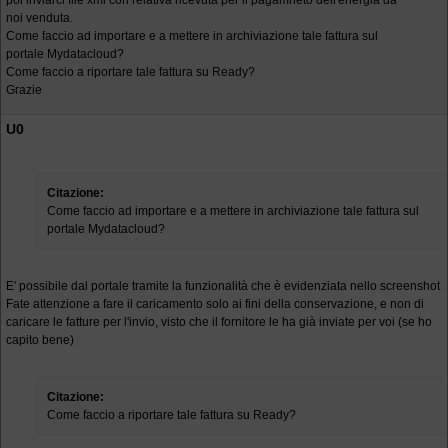
poi inviarci file xml con relativa ricevuta per il pagamneto dell'energia da
noi venduta.
Come faccio ad importare e a mettere in archiviazione tale fattura sul
portale Mydatacloud?
Come faccio a riportare tale fattura su Ready?
Grazie
U0
Citazione:
Come faccio ad importare e a mettere in archiviazione tale fattura sul
portale Mydatacloud?
E' possibile dal portale tramite la funzionalità che è evidenziata nello screenshot
Fate attenzione a fare il caricamento solo ai fini della conservazione, e non di
caricare le fatture per l'invio, visto che il fornitore le ha già inviate per voi (se ho
capito bene)
Citazione:
Come faccio a riportare tale fattura su Ready?