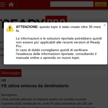
ATTENZIONE:
questo topic è stato creato oltre 36 mesi
fa.
Le informazioni e le soluzioni riportate potrebbero quindi
non essere piu' applicabili alle recenti versioni di Ready
Home page
> AREE DI SUPPORTO TECNICO GRATUITO
>
Pro.
Gestionale Ready Pro
>
Contabilità, scadenzario, fatturazione
In caso di dubbi consigliamo quindi di verificare
l'esattezza delle informazioni riportate, consultando il
elettronica
>
Fatturazione elettronica PA e B2B
manuale online o aprendo un nuovo topic.
Messaggio
U0
FE attiva emessa da destinatario
Buongiorno,
come azienda abbiamo un impianto solare con scambio su posto.
Il gestore (GSE) emette per ns. conto FE attiva inviandola allo SDI, per