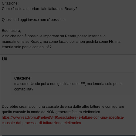
Citazione:
Come faccio a riportare tale fattura su Ready?
Questo ad oggi invece non e' possibile
Buonasera,
visto che non è possibile importare su Ready, posso inserirla io
manualmente su Ready, ma come faccio poi a non gestirla come FE, ma
tenerla solo per la contabilità?
U0
Citazione:
ma come faccio poi a non gestirla come FE, ma tenerla solo per la
contabilità?
Dovrebbe crearla con una causale diversa dalle altre fatture, e configurare
quella causale in modo da NON generare fattura elettronica
https://www.readypro.it/help/it/3495/escludere-le-fatture-con-una-specifica-
causale-dal-processo-di-fatturazione-elettronica