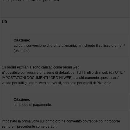
come posso semplificare queste fasi?
U0
Citazione:
ad ogni conversione di ordine pixmania, mi richiede il suffisso ordine P
(esempio)
Gli ordini Pixmania sono caricati come ordini web.
E' possibile configurare una serie di default per TUTTI gli ordini web (da UTIL /
IMPOSTAZIONI DOCUMENTI / ORDINI WEB) ma chiaramente questo sara'
valido per tutti gli ordini web convertiti, non solo per quelli di Pixmania
Citazione:
e metodo di pagamento.
Impostato la prima volta sul primo ordine convertito dovrebbe poi riproporre
sempre il precedente come default