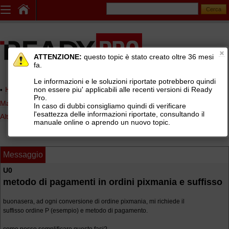
ATTENZIONE:
questo topic è stato creato oltre 36 mesi
fa.
Le informazioni e le soluzioni riportate potrebbero quindi
non essere piu' applicabili alle recenti versioni di Ready
Home page
> AREE DI SUPPORTO TECNICO GRATUITO
>
Pro.
Marketplace (eBay, Amazon, ManoMano, ePrice, Leroy Merlin, ...)
>
In caso di dubbi consigliamo quindi di verificare
l'esattezza delle informazioni riportate, consultando il
Altri marketplace
manuale online o aprendo un nuovo topic.
Messaggio
U0
metodo di pagamenti in ordini pixmania e suffisso
buonasera, ad ogni conversione di ordine pixmania, mi richiede il
suffisso ordine P (esempio) e metodo di pagamento.