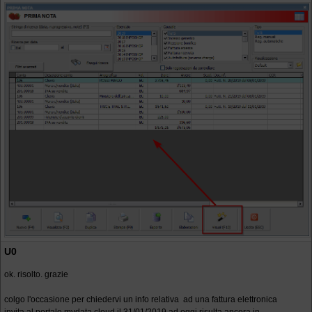
U0
ok. risolto. grazie
colgo l'occasione per chiedervi un info relativa ad una fattura elettronica
invita al portale mydata cloud il 31/01/2019 ad oggi risulta ancora in