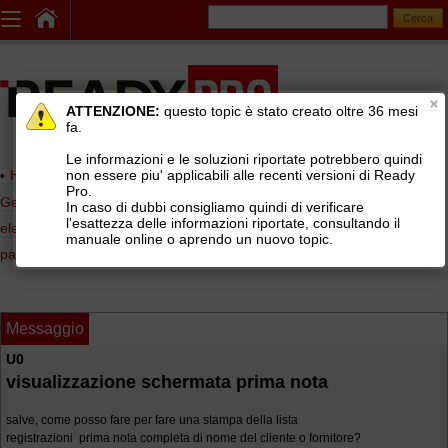
ATTENZIONE:
questo topic è stato creato oltre 36 mesi
fa.
Le informazioni e le soluzioni riportate potrebbero quindi
non essere piu' applicabili alle recenti versioni di Ready
Home page
> AREE DI SUPPORTO TECNICO GRATUITO
>
Pro.
Gestionale Ready Pro
>
Contabilità, scadenzario, fatturazione
In caso di dubbi consigliamo quindi di verificare
l'esattezza delle informazioni riportate, consultando il
elettronica
>
Prima nota, e procedura registrazione incassi e
manuale online o aprendo un nuovo topic.
pagamenti
Messaggio
U0
visualizzazione schermata prima nota
salve, come posso fare per fare una stampa della lista
registrazioni prima nota completa di nome del cliente o fornitore?